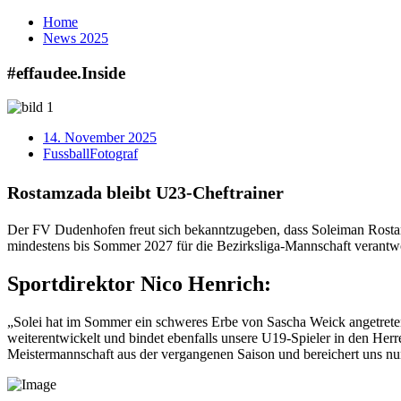
Home
News
2025
#effaudee.
Inside
14. November 2025
Fussball
Fotograf
Rostamzada
bleibt
U23-Cheftrainer
Der FV Dudenhofen freut sich bekanntzugeben, dass Soleiman Rostamza
mindestens bis Sommer 2027 für die Bezirksliga-Mannschaft verantwo
Sportdirektor
Nico Henrich:
„Solei hat im Sommer ein schweres Erbe von Sascha Weick angetreten. 
weiterentwickelt und bindet ebenfalls unsere U19-Spieler in den Herr
Meistermannschaft aus der vergangenen Saison und bereichert uns nun au