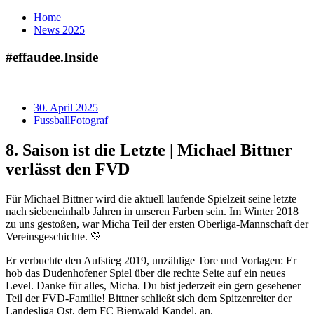
Home
News
2025
#effaudee.
Inside
30. April 2025
Fussball
Fotograf
8. Saison
ist die Letzte |
Michael Bittner
verlässt den
FVD
Für
Michael Bittner
wird die aktuell laufende Spielzeit seine letzte
nach siebeneinhalb Jahren in unseren Farben sein. Im Winter 2018
zu uns gestoßen, war Micha Teil der
ersten Oberliga-Mannschaft der
Vereinsgeschichte.
💛
Er verbuchte den
Aufstieg 2019,
unzählige Tore und Vorlagen: Er
hob das Dudenhofener Spiel über die rechte Seite auf ein neues
Level.
Danke für alles, Micha.
Du bist jederzeit ein gern gesehener
Teil der FVD-Familie! Bittner schließt sich dem Spitzenreiter der
Landesliga Ost, dem FC Bienwald Kandel, an.