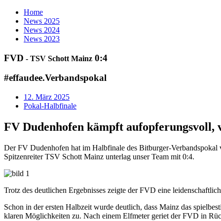
Home
News
2025
News
2024
News
2023
FVD
0:4
- TSV Schott Mainz
#effaudee.
Verbandspokal
12. März 2025
Pokal-Halbfinale
FV Dudenhofen
kämpft aufopferungsvoll, 
Der FV Dudenhofen hat im Halbfinale des Bitburger-Verbandspokal v
Spitzenreiter TSV Schott Mainz unterlag unser Team mit 0:4.
Trotz des deutlichen Ergebnisses zeigte der FVD eine leidenschaftlich
Schon in der ersten Halbzeit wurde deutlich, dass Mainz das spielbe
klaren Möglichkeiten zu. Nach einem Elfmeter geriet der FVD in Rück